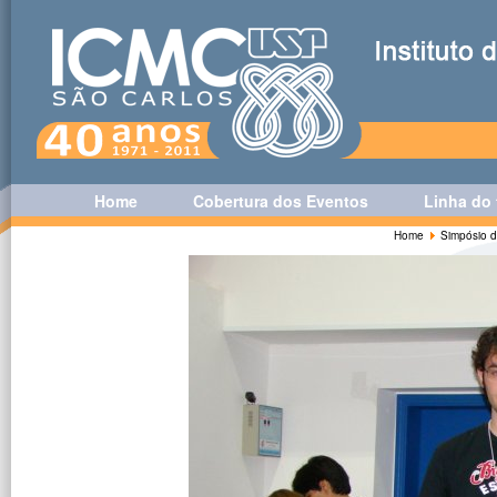
Home
Cobertura dos Eventos
Linha do
Home
Simpósio d