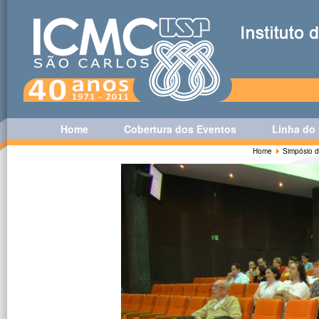
Home
Cobertura dos Eventos
Linha do
Home
Simpósio d